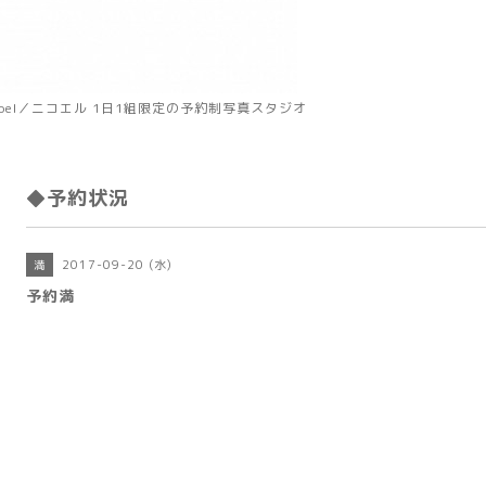
koel／ニコエル 1日1組限定の予約制写真スタジオ
◆予約状況
2017-09-20 (水)
満
予約満