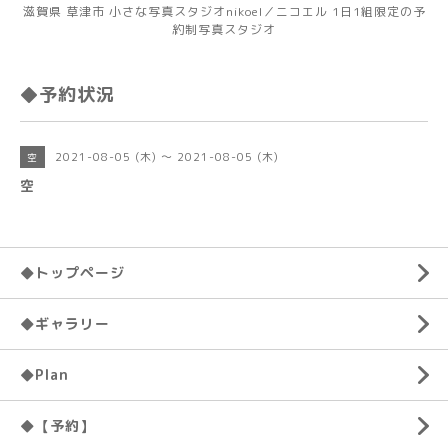
滋賀県 草津市 小さな写真スタジオnikoel／ニコエル 1日1組限定の予
約制写真スタジオ
◆予約状況
2021-08-05 (木) ～ 2021-08-05 (木)
空
空
◆トップページ
◆ギャラリー
◆Plan
◆【予約】