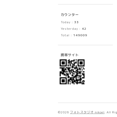
カウンター
Today :
33
Yesterday :
42
Total :
149009
携帯サイト
©2026
フォトスタジオ nikoel
. All R