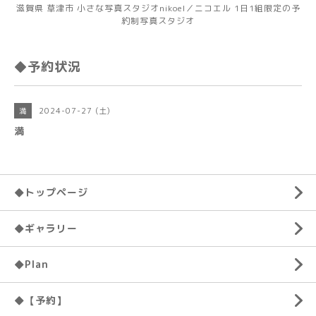
滋賀県 草津市 小さな写真スタジオnikoel／ニコエル 1日1組限定の予
約制写真スタジオ
◆予約状況
2024-07-27 (土)
満
満
◆トップページ
◆ギャラリー
◆Plan
◆【予約】