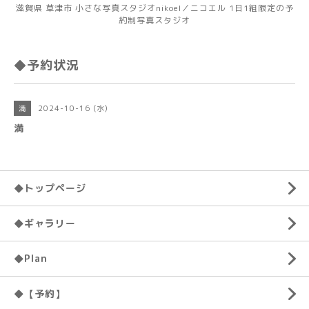
滋賀県 草津市 小さな写真スタジオnikoel／ニコエル 1日1組限定の予
約制写真スタジオ
◆予約状況
2024-10-16 (水)
満
満
◆トップページ
◆ギャラリー
◆Plan
◆【予約】