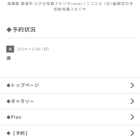
滋賀県 草津市 小さな写真スタジオnikoel／ニコエル 1日1組限定の予
約制写真スタジオ
◆予約状況
2024-12-08 (日)
満
満
◆トップページ
◆ギャラリー
◆Plan
◆【予約】