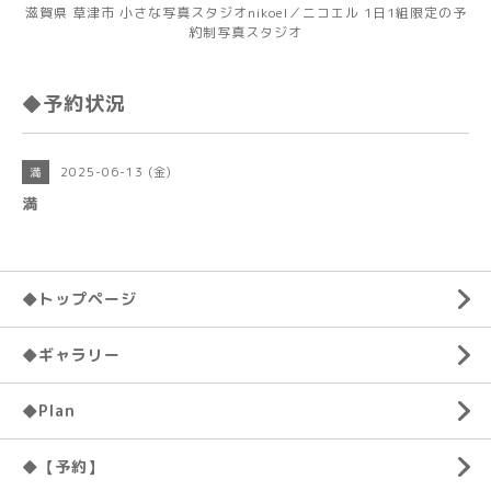
滋賀県 草津市 小さな写真スタジオnikoel／ニコエル 1日1組限定の予
約制写真スタジオ
◆予約状況
2025-06-13 (金)
満
満
◆トップページ
◆ギャラリー
◆Plan
◆【予約】