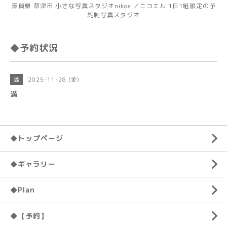
滋賀県 草津市 小さな写真スタジオnikoel／ニコエル 1日1組限定の予
約制写真スタジオ
◆予約状況
2025-11-28 (金)
満
満
◆トップページ
◆ギャラリー
◆Plan
◆【予約】