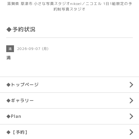
滋賀県 草津市 小さな写真スタジオnikoel／ニコエル 1日1組限定の予
約制写真スタジオ
◆予約状況
2026-09-07 (月)
満
満
◆トップページ
◆ギャラリー
◆Plan
◆【予約】