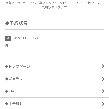
滋賀県 草津市 小さな写真スタジオnikoel／ニコエル 1日1組限定の予
約制写真スタジオ
◆予約状況
2026-11-02 (月)
満
満
◆トップページ
◆ギャラリー
◆Plan
◆【予約】