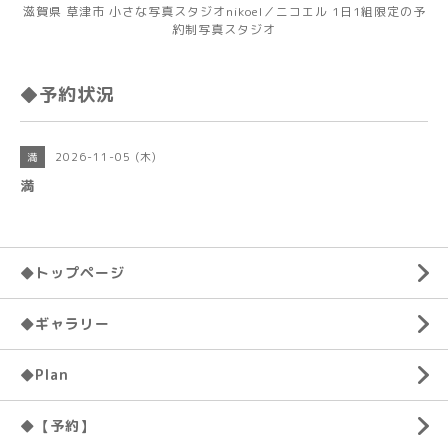
滋賀県 草津市 小さな写真スタジオnikoel／ニコエル 1日1組限定の予
約制写真スタジオ
◆予約状況
2026-11-05 (木)
満
満
◆トップページ
◆ギャラリー
◆Plan
◆【予約】