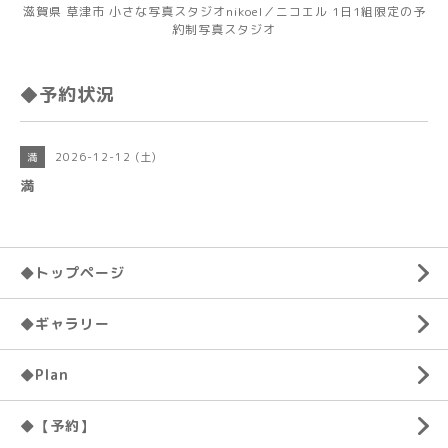
滋賀県 草津市 小さな写真スタジオnikoel／ニコエル 1日1組限定の予
約制写真スタジオ
◆予約状況
2026-12-12 (土)
満
満
◆トップページ
◆ギャラリー
◆Plan
◆【予約】